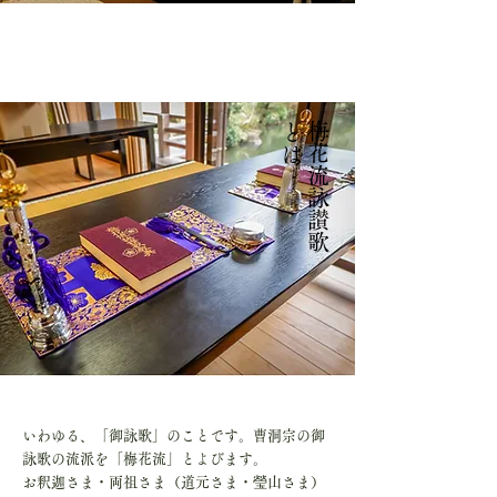
は
梅
花
流
詠
讃
歌
と
いわゆる、「御詠歌」のことです。曹洞宗の御
詠歌の流派を「梅花流」とよびます。
お釈迦さま・両祖さま（道元さま・瑩山さま）