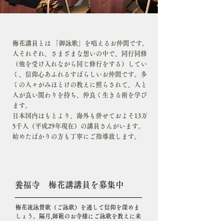
梅花講員とは 「御詠歌」を唱えるお仲間です。
人それぞれ、さまざまな想いの中で、同行同修
（他を受け入れながら同じ修行をする）してい
く、信仰心あふれるすばらしいお仲間です。多
くの人々がみほとけの教えに照らされて、人と
人が良い関わりを持ち、仲良く生きる術を学び
ます。
日本国内はもとより、海外も併せておよそ13万
5千人（平成29年現在）の講員さんがいます。
始めたばかりの方も丁寧にご指導致します。
養福寺 梅花講講員を募集中
梅花流詠賛歌（ご詠歌）を通して信仰を深めま
しょう。隔月,師範のお寺様にご詠歌を教えに来