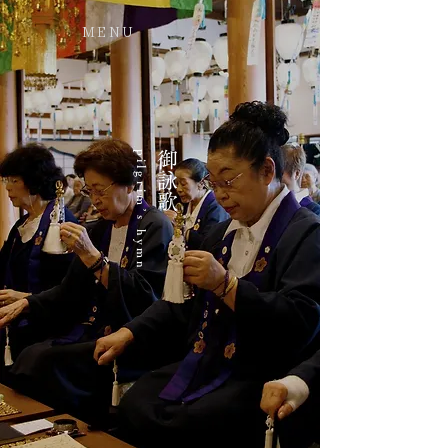
MENU
pilgrim’s hymn
御詠歌